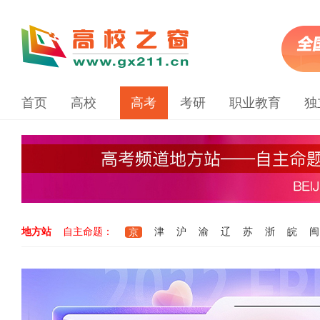
首页
高校
高考
考研
职业教育
独
地方站
自主命题：
津
沪
渝
辽
苏
浙
皖
闽
京